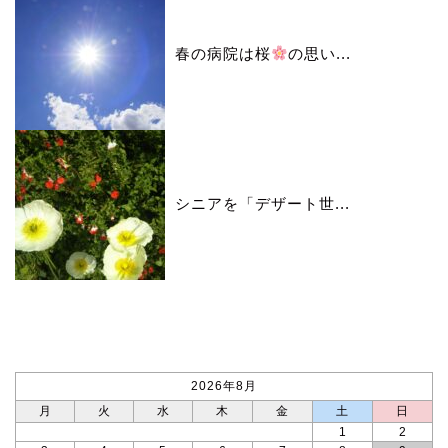
春の病院は桜
の思い...
シニアを「デザート世...
カレンダー
2026年8月
月
火
水
木
金
土
日
1
2