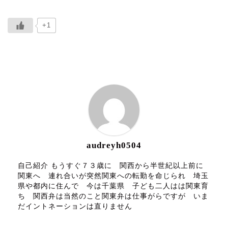
+1
ABOUT ME
audreyh0504
自己紹介 もうすぐ７３歳に 関西から半世紀以上前に
関東へ 連れ合いが突然関東への転勤を命じられ 埼玉
県や都内に住んで 今は千葉県 子ども二人はは関東育
ち 関西弁は当然のこと関東弁は仕事がらですが いま
だイントネーションは直りません