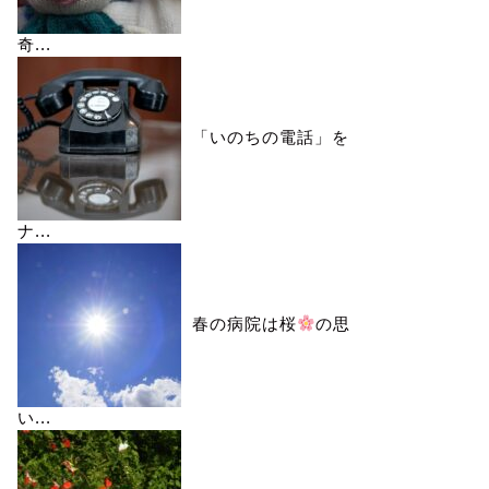
奇...
「いのちの電話」を
ナ...
春の病院は桜
の思
い...