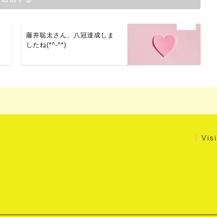
藤井聡太さん、八冠達成しま
したね(*^-^*)
Vis