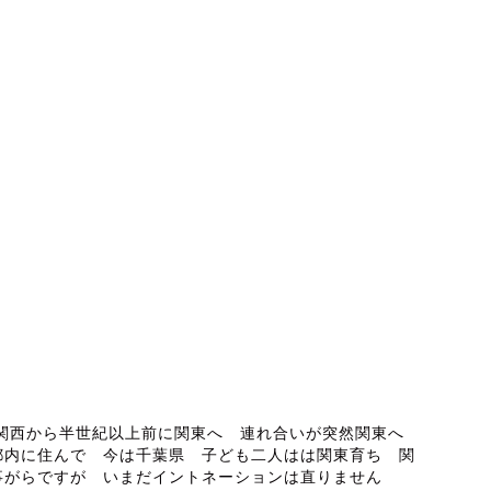
ABOUT ME
 関西から半世紀以上前に関東へ 連れ合いが突然関東へ
都内に住んで 今は千葉県 子ども二人はは関東育ち 関
事がらですが いまだイントネーションは直りません