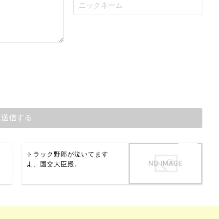
ん
トラック野郎が泣いてます
よ、国交大臣殿。