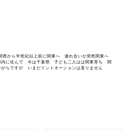
ABOUT ME
 関西から半世紀以上前に関東へ 連れ合いが突然関東へ
都内に住んで 今は千葉県 子ども二人はは関東育ち 関
事がらですが いまだイントネーションは直りません