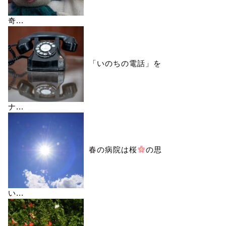
奇...
「いのちの電話」を
ナ...
春の病院は桜
の思
い...