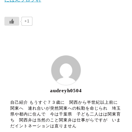
+1
ABOUT ME
audreyh0504
自己紹介 もうすぐ７３歳に 関西から半世紀以上前に
関東へ 連れ合いが突然関東への転勤を命じられ 埼玉
県や都内に住んで 今は千葉県 子ども二人はは関東育
ち 関西弁は当然のこと関東弁は仕事がらですが いま
だイントネーションは直りません