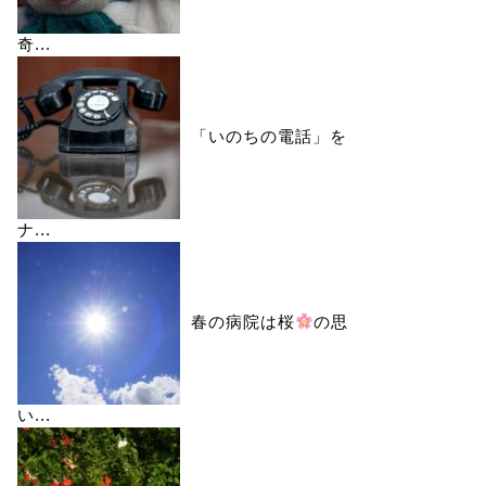
奇...
「いのちの電話」を
ナ...
春の病院は桜
の思
い...