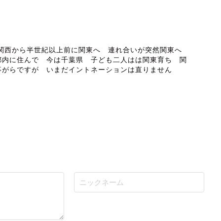
ABOUT ME
 関西から半世紀以上前に関東へ 連れ合いが突然関東へ
都内に住んで 今は千葉県 子ども二人はは関東育ち 関
事がらですが いまだイントネーションは直りません