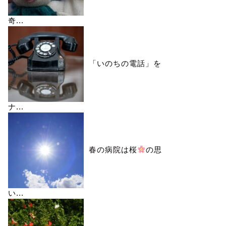
奇...
「いのちの電話」を
ナ...
春の病院は桜
の思
い...