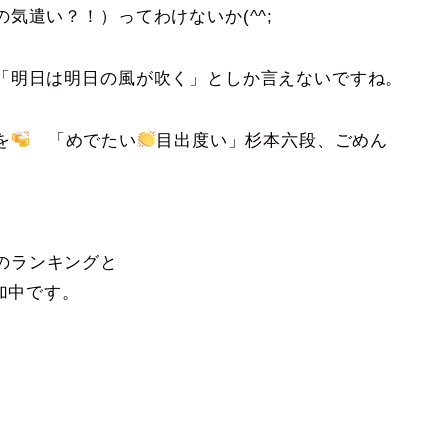
気遣い？！）ってわけないか(^^;
「明日は明日の風が吹く」としか言えないですね。
を
「めでたい
目出度い」杉本六段、ごめん
のランキングと
加中です。