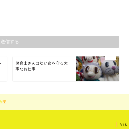
い
保育士さんは幼い命を守る大
事なお仕事
利
Vis