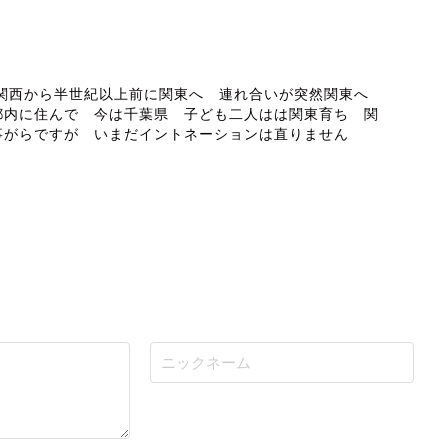
ABOUT ME
 関西から半世紀以上前に関東へ 連れ合いが突然関東へ
都内に住んで 今は千葉県 子ども二人はは関東育ち 関
事がらですが いまだイントネーションは直りません