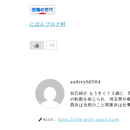
にほんブログ村
+1
audreyh0504
自己紹介 もうすぐ７３歳に
の転勤を命じられ 埼玉県や
西弁は当然のこと関東弁は仕
http://life-with-song.com
BLOG：