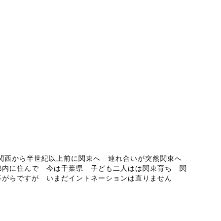
ABOUT ME
 関西から半世紀以上前に関東へ 連れ合いが突然関東へ
都内に住んで 今は千葉県 子ども二人はは関東育ち 関
事がらですが いまだイントネーションは直りません