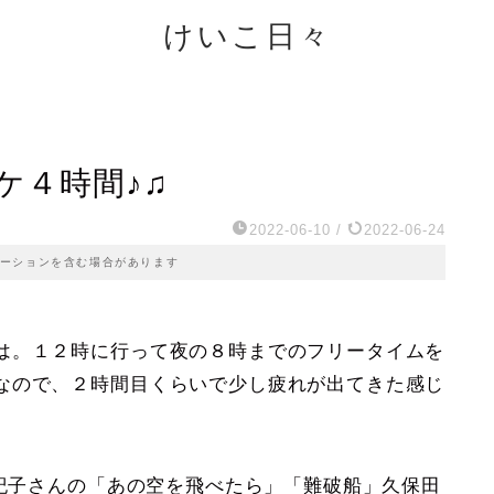
けいこ日々
ケ４時間♪♫
2022-06-10
/
2022-06-24
ーションを含む場合があります
は。１２時に行って夜の８時までのフリータイムを
なので、２時間目くらいで少し疲れが出てきた感じ
)♫
登紀子さんの「あの空を飛べたら」「難破船」久保田