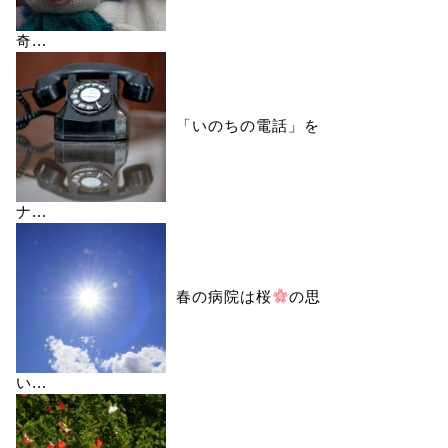
奇...
「いのちの電話」を
ナ...
春の病院は桜
の思
い...