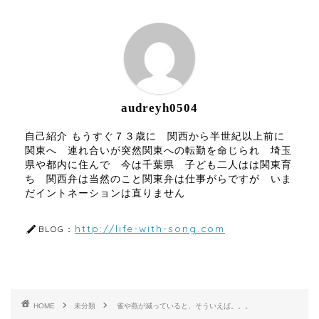
ABOUT ME
audreyh0504
自己紹介 もうすぐ７３歳に 関西から半世紀以上前に
関東へ 連れ合いが突然関東への転勤を命じられ 埼玉
県や都内に住んで 今は千葉県 子ども二人はは関東育
ち 関西弁は当然のこと関東弁は仕事がらですが いま
だイントネーションは直りません
http://life-with-song.com
BLOG：
HOME
未分類
雀や燕が減っていると、そういえば。。。