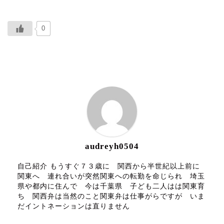
0
ABOUT ME
audreyh0504
自己紹介 もうすぐ７３歳に 関西から半世紀以上前に
関東へ 連れ合いが突然関東への転勤を命じられ 埼玉
県や都内に住んで 今は千葉県 子ども二人はは関東育
ち 関西弁は当然のこと関東弁は仕事がらですが いま
だイントネーションは直りません