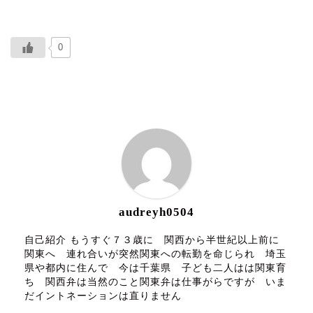
0
ABOUT ME
audreyh0504
自己紹介 もうすぐ７３歳に 関西から半世紀以上前に
関東へ 連れ合いが突然関東への転勤を命じられ 埼玉
県や都内に住んで 今は千葉県 子ども二人はは関東育
ち 関西弁は当然のこと関東弁は仕事がらですが いま
だイントネーションは直りません