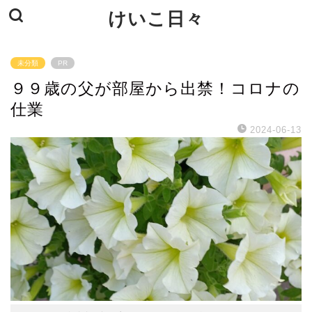
けいこ日々
未分類
PR
９９歳の父が部屋から出禁！コロナの
仕業
2024-06-13