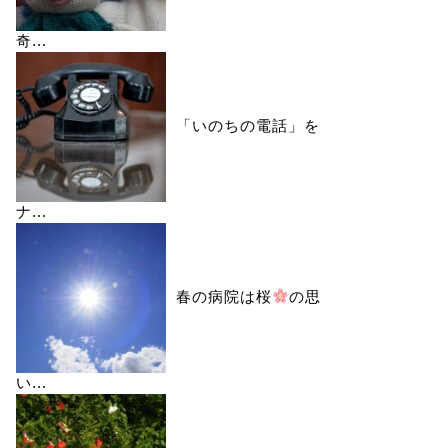
奇...
「いのちの電話」を
ナ...
春の病院は桜
の思
い...