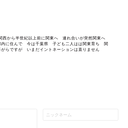
ABOUT ME
 関西から半世紀以上前に関東へ 連れ合いが突然関東へ
都内に住んで 今は千葉県 子ども二人はは関東育ち 関
事がらですが いまだイントネーションは直りません