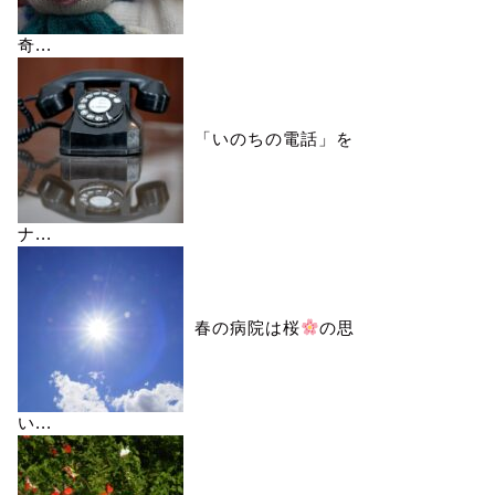
奇...
「いのちの電話」を
ナ...
春の病院は桜
の思
い...